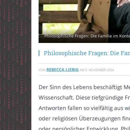
Philosophische Fragen: Die Familie im Kon
Philosophische Fragen: Die Fa
REBECCA LIEBIG
VON
AM
5. NOVEMBER 2024
Der Sinn des Lebens beschäftigt Me
Wissenschaft. Diese tiefgründige F
Antworten fallen so vielfältig aus 
oder religiösen Überzeugungen fin
oder persönlicher Entwicklung. Ph