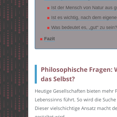
Ist der Mensch von Natur aus g
Ist es wichtig, nach dem eigen
Was bedeutet es, „gut“ zu sein
Fazit
Philosophische Fragen: W
das Selbst?
Heutige Gesellschaften bieten mehr Fr
Lebenssinns führt. So wird die Suche 
Dieser vielschichtige Ansatz macht de
gestaltet wird.