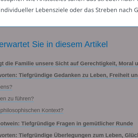
individueller Lebensziele oder das Streben nach G
erwartet Sie in diesem Artikel
t die Familie unsere Sicht auf Gerechtigkeit, Moral 
orten: Tiefgründige Gedanken zu Leben, Freiheit un
bens?
ben zu führen?
 philosophischen Kontext?
otwein: Tiefgründige Fragen in gemütlicher Runde
orten: Tiefgründige Überlegungen zum Leben, Glüc