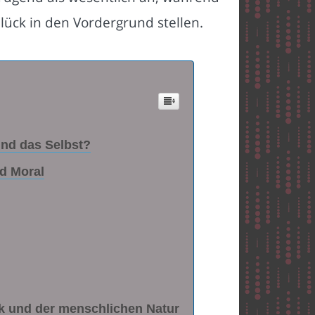
lück in den Vordergrund stellen.
und das Selbst?
d Moral
k und der menschlichen Natur