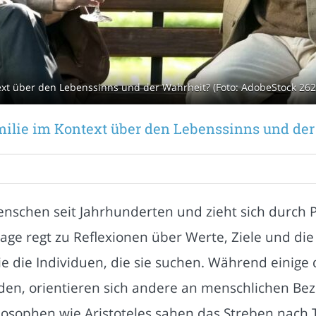
text über den Lebenssinns und der Wahrheit? (Foto: AdobeStock 26
milie im Kontext über den Lebenssinns und de
nschen seit Jahrhunderten und zieht sich durch Ph
rage regt zu Reflexionen über Werte, Ziele und die
wie die Individuen, die sie suchen. Während einige 
den, orientieren sich andere an menschlichen Bez
ilosophen wie Aristoteles sahen das Streben nach