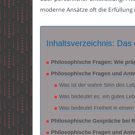
moderne Ansätze oft die Erfüllung 
Inhaltsverzeichnis: Das 
Philosophische Fragen: Wie präg
Philosophische Fragen und Antw
Was ist der wahre Sinn des Le
Was bedeutet es, ein gutes Le
Was bedeutet Freiheit in einem
Philosophische Gespräche bei R
Philosophische Fragen und Antw