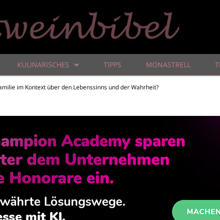
KULINARISCHES
TIPPS
MONASTRELL
T
amilie im Kontext über den Lebenssinns und der Wahrheit?