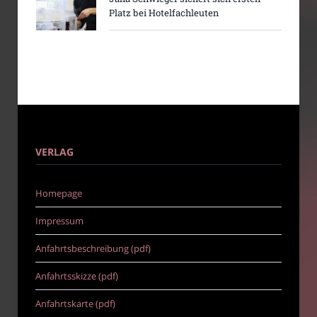
Platz bei Hotelfachleuten
VERLAG
Homepage
Impressum
Anfahrtsbeschreibung (pdf)
Anfahrtsskizze (pdf)
Anfahrtskarte (pdf)