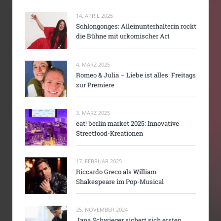
14. APRIL 2025
Schlongonges: Alleinunterhalterin rockt
die Bühne mit urkomischer Art
4. MÄRZ 2025
Romeo & Julia – Liebe ist alles: Freitags
zur Premiere
3. MÄRZ 2025
eat! berlin market 2025: Innovative
Streetfood-Kreationen
17. FEBRUAR 2025
Riccardo Greco als William
Shakespeare im Pop-Musical
25. NOVEMBER 2024
Jana Schwieger sichert sich ersten