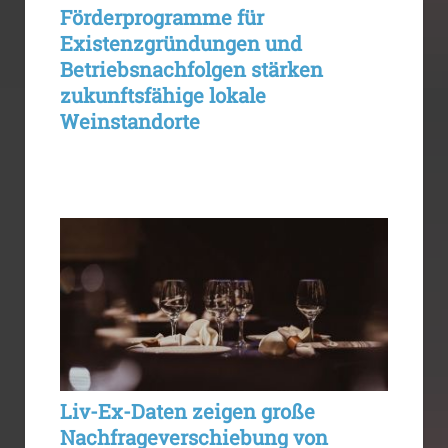
Förderprogramme für
Existenzgründungen und
Betriebsnachfolgen stärken
zukunftsfähige lokale
Weinstandorte
Liv-Ex-Daten zeigen große
Nachfrageverschiebung von