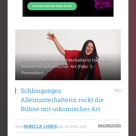
Schlongonges: Alleinunterhalterin rockt die
Bühne mit urkomischer Art (Foto: S-
Promotion)
Schlongonges:
0
Alleinunterhalterin rockt die
Bühne mit urkomischer Art
NACHRICHTEN
REBECCA LIEBIG
VON
AM
14. APRIL 2025