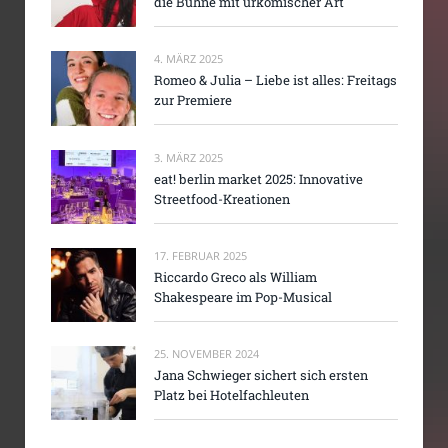
die Bühne mit urkomischer Art
4. MÄRZ 2025
Romeo & Julia – Liebe ist alles: Freitags
zur Premiere
3. MÄRZ 2025
eat! berlin market 2025: Innovative
Streetfood-Kreationen
17. FEBRUAR 2025
Riccardo Greco als William
Shakespeare im Pop-Musical
25. NOVEMBER 2024
Jana Schwieger sichert sich ersten
Platz bei Hotelfachleuten