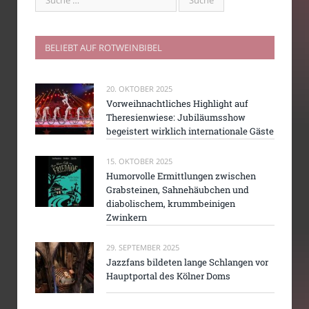
BELIEBT AUF ROTWEINBIBEL
20. OKTOBER 2025
Vorweihnachtliches Highlight auf
Theresienwiese: Jubiläumsshow
begeistert wirklich internationale Gäste
15. OKTOBER 2025
Humorvolle Ermittlungen zwischen
Grabsteinen, Sahnehäubchen und
diabolischem, krummbeinigen
Zwinkern
29. SEPTEMBER 2025
Jazzfans bildeten lange Schlangen vor
Hauptportal des Kölner Doms