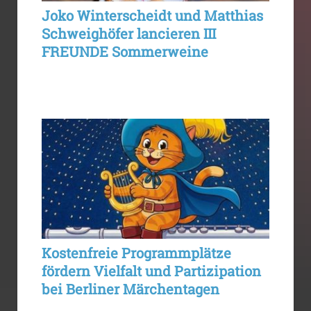
Joko Winterscheidt und Matthias
Schweighöfer lancieren III
FREUNDE Sommerweine
Kostenfreie Programmplätze
fördern Vielfalt und Partizipation
bei Berliner Märchentagen