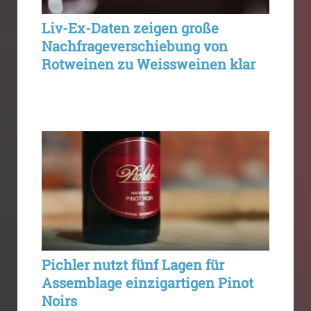
Liv-Ex-Daten zeigen große
Nachfrageverschiebung von
Rotweinen zu Weissweinen klar
Pichler nutzt fünf Lagen für
Assemblage einzigartigen Pinot
Noirs