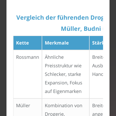
Vergleich der führenden Drogeri
Müller, Budni und 
Kette
Merkmale
Stärken
Rossmann
Ähnliche
Breite Exp
Preisstruktur wie
Ausbau des
Schlecker, starke
Handels
Expansion, Fokus
auf Eigenmarken
Müller
Kombination von
Breites So
Drogerie,
angenehm