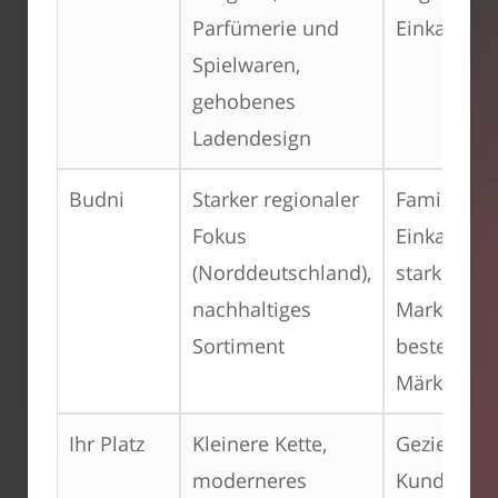
Parfümerie und
Einkaufser
Spielwaren,
gehobenes
Ladendesign
Budni
Starker regionaler
Familiäres
Fokus
Einkaufser
(Norddeutschland),
starke
nachhaltiges
Markenbin
Sortiment
bestehend
Märkten
Ihr Platz
Kleinere Kette,
Gezielte
moderneres
Kundenans