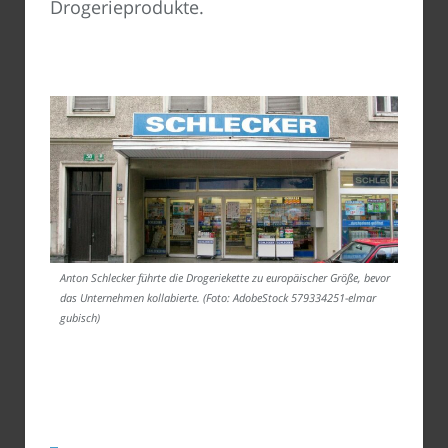
Drogerieprodukte.
Anton Schlecker führte die Drogeriekette zu europäischer Größe, bevor
das Unternehmen kollabierte. (Foto: AdobeStock 579334251-elmar
gubisch)