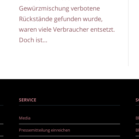
Gewürzmischung verbotene
Rückstände gefunden wurde,
waren viele Verbraucher entsetzt.
Doch ist…
er
SERVICE
S
Media
B
Pressemitteilung einreichen
B