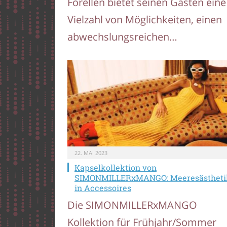
Forellen bietet seinen Gästen eine
Vielzahl von Möglichkeiten, einen
abwechslungsreichen…
22. MAI 2023
Kapselkollektion von
SIMONMILLERxMANGO: Meeresästheti
in Accessoires
Die SIMONMILLERxMANGO
Kollektion für Frühjahr/Sommer