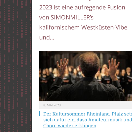
2023 ist eine aufregende Fusion
von SIMONMILLER’s
kalifornischem Westküsten-Vibe
und…
8. MAI 2023
Der Kultursommer Rheinland-Pfalz set
sich dafür ein, dass Amateurmusik un
Chöre wieder erklingen