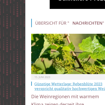
ÜBERSICHT FÜR "
NACHRICHTEN
"
15. JUNI 2023
Günstige Wetterlage: Rebenblüte 2023
verspricht qualitativ hochwertigen We
Die Weinregionen mit warmem
Klima zeigen derzeit ihre