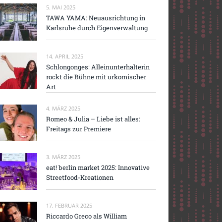
5. MAI 2025
TAWA YAMA: Neuausrichtung in
Karlsruhe durch Eigenverwaltung
14. APRIL 2025
Schlongonges: Alleinunterhalterin
rockt die Bühne mit urkomischer
Art
4. MÄRZ 2025
Romeo & Julia – Liebe ist alles:
Freitags zur Premiere
3. MÄRZ 2025
eat! berlin market 2025: Innovative
Streetfood-Kreationen
17. FEBRUAR 2025
Riccardo Greco als William