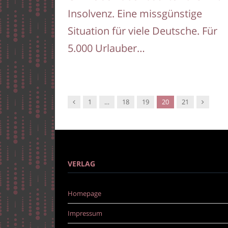
Insolvenz. Eine missgünstige
Situation für viele Deutsche. Für
5.000 Urlauber…
Vorgänger
Nachfolg
1
…
18
19
20
21
VERLAG
Homepage
Impressum