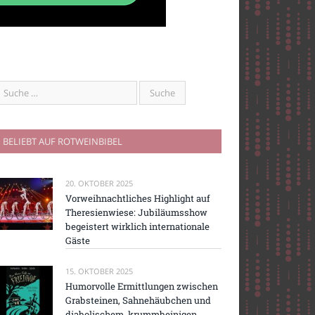
BELIEBT AUF ROTWEINBIBEL
20. OKTOBER 2025
Vorweihnachtliches Highlight auf
Theresienwiese: Jubiläumsshow
begeistert wirklich internationale
Gäste
15. OKTOBER 2025
Humorvolle Ermittlungen zwischen
Grabsteinen, Sahnehäubchen und
diabolischem, krummbeinigen