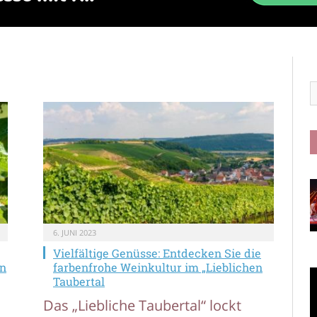
6. JUNI 2023
Vielfältige Genüsse: Entdecken Sie die
in
farbenfrohe Weinkultur im „Lieblichen
Taubertal
Das „Liebliche Taubertal“ lockt