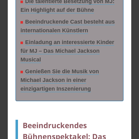
Die talentierte Besetzung von MJ:
Ein Highlight auf der Bühne
Beeindruckende Cast besteht aus
internationalen Künstlern
Einladung an interessierte Kinder
für MJ – Das Michael Jackson
Musical
Genießen Sie die Musik von
Michael Jackson in einer
einzigartigen Inszenierung
Beeindruckendes
Bühnenspektakel: Das