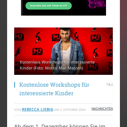
Kostenlose Workshops für interessierte
Kinder (Foto: Morris Mac Matzen)
Kostenlose Workshops für
0
interessierte Kinder
NACHRICHTEN
REBECCA LIEBIG
VON
AM
2. OKTOBER 2024
Ab dem 1. Dezember können Sie im