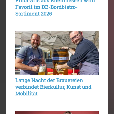
Pinot Gris aus Rheinhessen wird
Favorit im DB-Bordbistro-
Sortiment 2025
Lange Nacht der Brauereien
verbindet Bierkultur, Kunst und
Mobilität