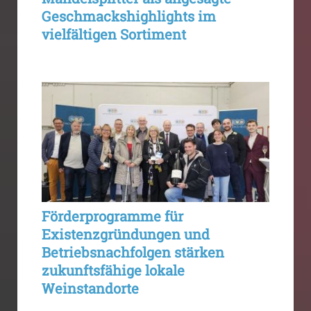
Geschmackshighlights im
vielfältigen Sortiment
Förderprogramme für
Existenzgründungen und
Betriebsnachfolgen stärken
zukunftsfähige lokale
Weinstandorte