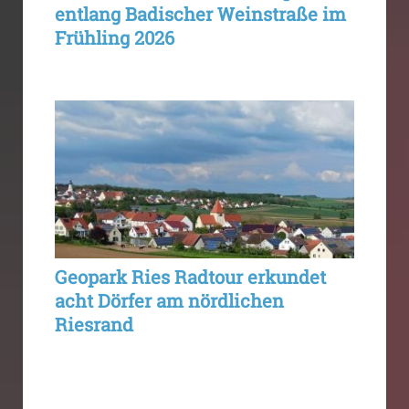
entlang Badischer Weinstraße im
Frühling 2026
Geopark Ries Radtour erkundet
acht Dörfer am nördlichen
Riesrand